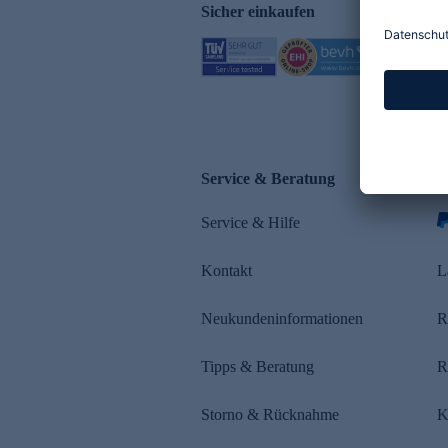
Sicher einkaufen
Service & Beratung
Z
Service & Hilfe
s
Kontakt
L
Neukundeninformationen
R
Tipps & Beratung
R
Storno & Rücknahme
K