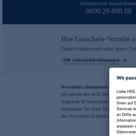
Gebührenfreie Bestell-Hotlin
0800 29 888 88
Ihre Gutschein-Vorteile a
Einfach einlösen und sofort sparen. F
1
Alle Gutscheinbedingungen
Newsletter abonnieren – 10 € Gutsch
Ich möchte den HSE-Newsletter abonni
Angebote & Gutscheine per E-Mail erh
bekommen Sie einen 10 € Gutschein. Ei
den Newsletter-E-Mails möglich.