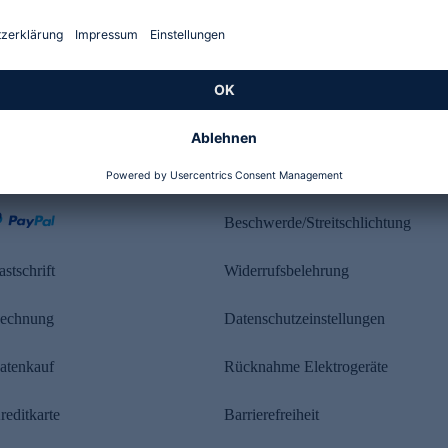
Kundenbewertung
ahlung
Rechtliches
Beschwerde/Streitschlichtung
astschrift
Widerrufsbelehrung
echnung
Datenschutzeinstellungen
atenkauf
Rücknahme Elektrogeräte
reditkarte
Barrierefreiheit