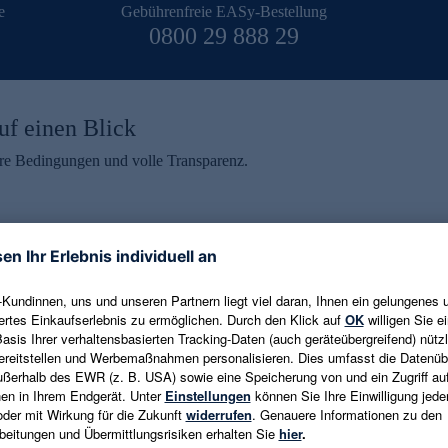
e
Gebührenfreie EASy-Bestellung
0800 29 888 29
uf einen Blick
aire Bedingungen und volle Transparenz.
ein erhalten
eren und aktuelle Trends,
E-Mail-Adresse eingeben
alten. Als Dankeschön
ne Abmeldung ist jederzeit in
Es gelten die
Datenschutzrichtlinien
un