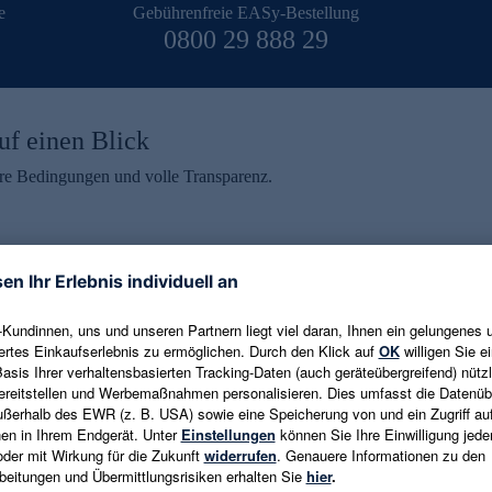
e
Gebührenfreie EASy-Bestellung
0800 29 888 29
uf einen Blick
aire Bedingungen und volle Transparenz.
ein erhalten
eren und aktuelle Trends,
E-Mail-Adresse eingeben
alten. Als Dankeschön
ne Abmeldung ist jederzeit in
Es gelten die
Datenschutzrichtlinien
un