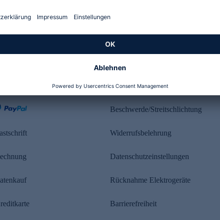
Kundenbewertung
ahlung
Rechtliches
Beschwerde/Streitschlichtung
astschrift
Widerrufsbelehrung
echnung
Datenschutzeinstellungen
atenkauf
Rücknahme Elektrogeräte
reditkarte
Barrierefreiheit