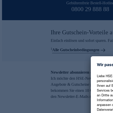
Gebührenfreie Bestell-Hotlin
0800 29 888 88
Ihre Gutschein-Vorteile a
Einfach einlösen und sofort sparen. F
1
Alle Gutscheinbedingungen
Newsletter abonnieren – 10 € Gutsch
Ich möchte den HSE-Newsletter abonni
Angebote & Gutscheine per E-Mail erh
bekommen Sie einen 10 € Gutschein. Ei
den Newsletter-E-Mails möglich.