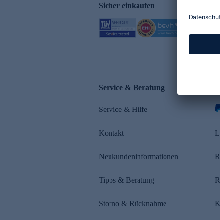
Sicher einkaufen
Service & Beratung
Z
Service & Hilfe
s
Kontakt
L
Neukundeninformationen
R
Tipps & Beratung
R
Storno & Rücknahme
K