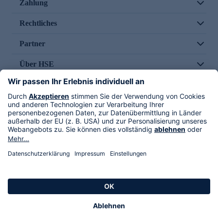
Zahlung
Rechtliches
Partner
Über HSE
Im TV
HSE International
Versand durch
Folge uns
AGB
Datenschutz
Impressum
Alle Rechte vorbehalten. Alle Preise inkl. gesetzlicher MwSt., zzgl. Versandkosten.