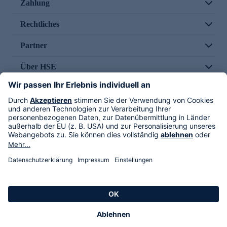
Zahlung
Rechtliches
Partner
Über HSE
Im TV
HSE International
Versand durch
Folge uns
AGB
Datenschutz
Impressum
Alle Rechte vorbehalten. Alle Preise inkl. gesetzlicher MwSt., zzgl. Versandkosten.