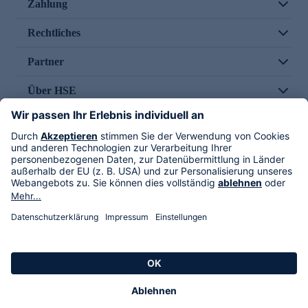
Zahlung
Rechtliches
Partner
Über HSE
Im TV
HSE International
Versand durch
Folge uns
AGB
Datenschutz
Impressum
Alle Rechte vorbehalten. Alle Preise inkl. gesetzlicher MwSt., zzgl. Versandkosten.