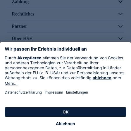
Zahlung
Rechtliches
Partner
Über HSE
Im TV
HSE International
Versand durch
Folge uns
AGB
Datenschutz
Impressum
Alle Rechte vorbehalten. Alle Preise inkl. gesetzlicher MwSt., zzgl. Versandkosten.