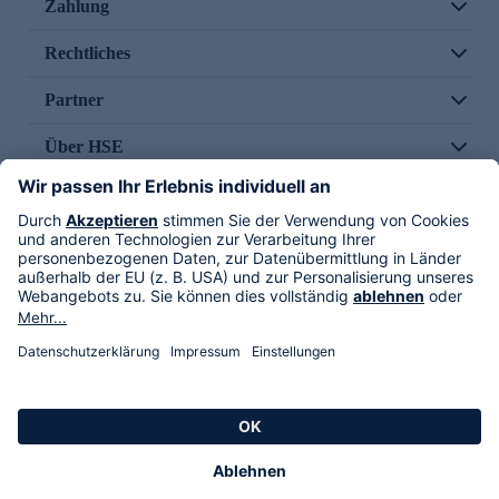
Zahlung
Rechtliches
Partner
Über HSE
Im TV
HSE International
Versand durch
Folge uns
AGB
Datenschutz
Impressum
Alle Rechte vorbehalten. Alle Preise inkl. gesetzlicher MwSt., zzgl. Versandkosten.