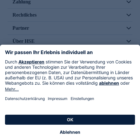
Zahlung
Rechtliches
Partner
Über HSE
Im TV
HSE International
Versand durch
Folge uns
AGB
Datenschutz
Impressum
Alle Rechte vorbehalten. Alle Preise inkl. gesetzlicher MwSt., zzgl. Versandkosten.