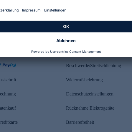
Kundenbewertung
ahlung
Rechtliches
Beschwerde/Streitschlichtung
astschrift
Widerrufsbelehrung
echnung
Datenschutzeinstellungen
atenkauf
Rücknahme Elektrogeräte
reditkarte
Barrierefreiheit