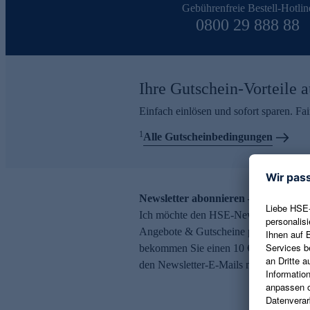
Gebührenfreie Bestell-Hotlin
0800 29 888 88
Ihre Gutschein-Vorteile a
Einfach einlösen und sofort sparen. F
1
Alle Gutscheinbedingungen
Newsletter abonnieren – 10 € Gutsch
Ich möchte den HSE-Newsletter abonni
Angebote & Gutscheine per E-Mail erh
bekommen Sie einen 10 € Gutschein. Ei
den Newsletter-E-Mails möglich.