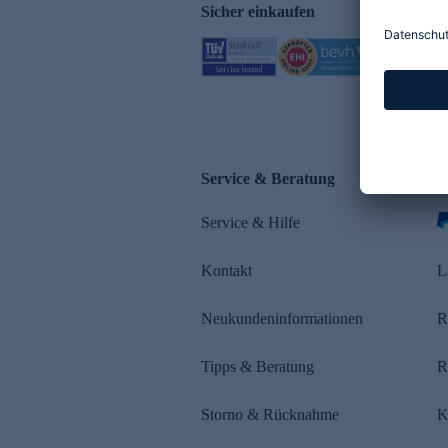
Sicher einkaufen
Service & Beratung
Z
Service & Hilfe
s
Kontakt
L
Neukundeninformationen
R
Tipps & Beratung
R
Storno & Rücknahme
K