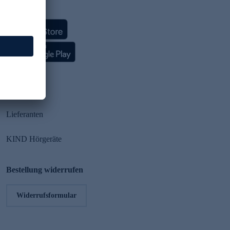
HSE App
Partner
Lieferanten
KIND Hörgeräte
Bestellung widerrufen
Widerrufsformular