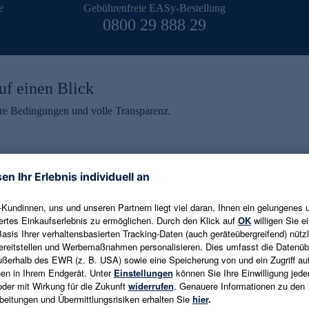
e
Gebührenfreie EASy-Bestellung
0800 29 888 29
uf einen Blick
aire Bedingungen und volle Transparenz.
ein erhalten
eren und aktuelle Trends,
E-Mail-Adresse eingeben
alten. Als Dankeschön
ne Abmeldung ist jederzeit in
Es gelten die
Datenschutzrichtlinien
un