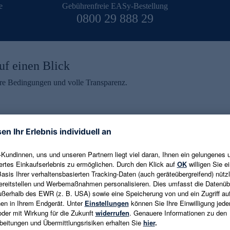
e
Gebührenfreie EASy-Bestellung
0800 29 888 29
uf einen Blick
aire Bedingungen und volle Transparenz.
ein erhalten
eren und aktuelle Trends,
E-Mail-Adresse eingeben
alten. Als Dankeschön
ne Abmeldung ist jederzeit in
Es gelten die
Datenschutzrichtlinien
un