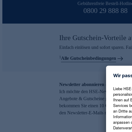
Gebührenfreie Bestell-Hotlin
0800 29 888 88
Ihre Gutschein-Vorteile a
Einfach einlösen und sofort sparen. F
1
Alle Gutscheinbedingungen
Newsletter abonnieren – 10 € Gutsch
Ich möchte den HSE-Newsletter abonni
Angebote & Gutscheine per E-Mail erh
bekommen Sie einen 10 € Gutschein. Ei
den Newsletter-E-Mails möglich.