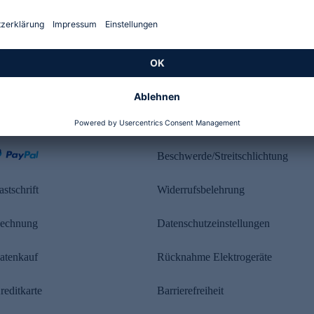
Kundenbewertung
ahlung
Rechtliches
Beschwerde/Streitschlichtung
astschrift
Widerrufsbelehrung
echnung
Datenschutzeinstellungen
atenkauf
Rücknahme Elektrogeräte
reditkarte
Barrierefreiheit