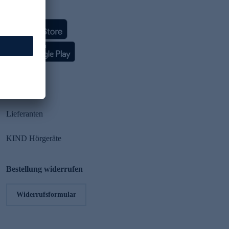
HSE App
Partner
Lieferanten
KIND Hörgeräte
Bestellung widerrufen
Widerrufsformular