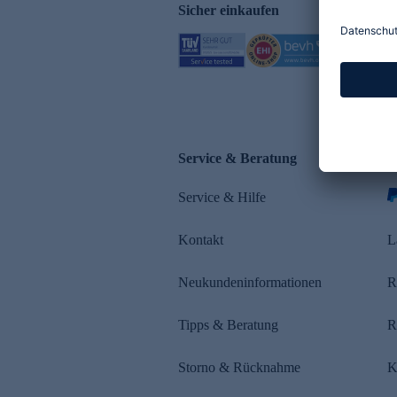
Sicher einkaufen
Service & Beratung
Z
Service & Hilfe
Kontakt
L
Neukundeninformationen
R
Tipps & Beratung
R
Storno & Rücknahme
K