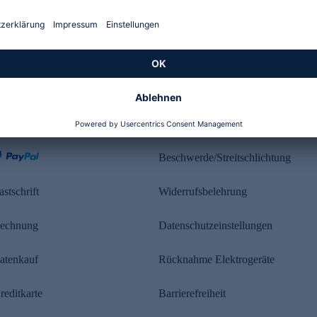
Kundenbewertung
ahlung
Rechtliches
Beschwerde/Streitschlichtung
astschrift
Widerrufsbelehrung
echnung
Datenschutzeinstellungen
atenkauf
Rücknahme Elektrogeräte
reditkarte
Barrierefreiheit