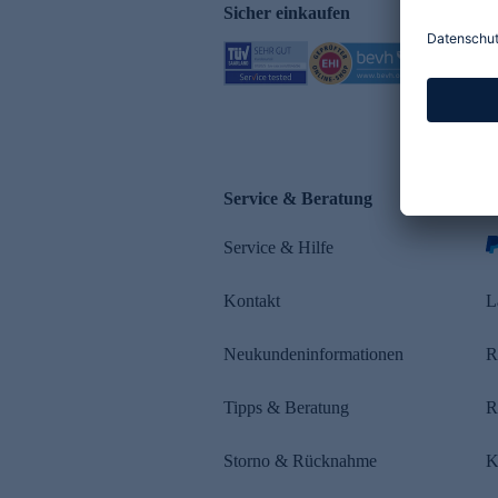
Sicher einkaufen
Service & Beratung
Z
Service & Hilfe
s
Kontakt
L
Neukundeninformationen
R
Tipps & Beratung
R
Storno & Rücknahme
K