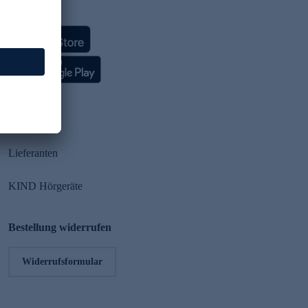
HSE App
Partner
Lieferanten
KIND Hörgeräte
Bestellung widerrufen
Widerrufsformular