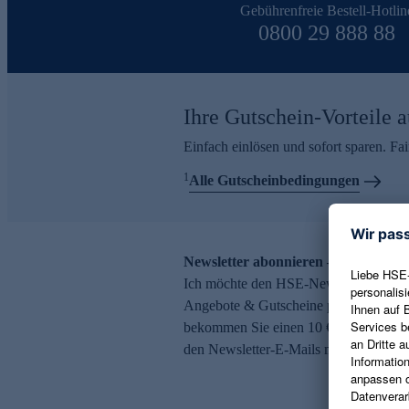
Gebührenfreie Bestell-Hotlin
0800 29 888 88
Ihre Gutschein-Vorteile a
Einfach einlösen und sofort sparen. F
1
Alle Gutscheinbedingungen
Newsletter abonnieren – 10 € Gutsch
Ich möchte den HSE-Newsletter abonni
Angebote & Gutscheine per E-Mail erh
bekommen Sie einen 10 € Gutschein. Ei
den Newsletter-E-Mails möglich.