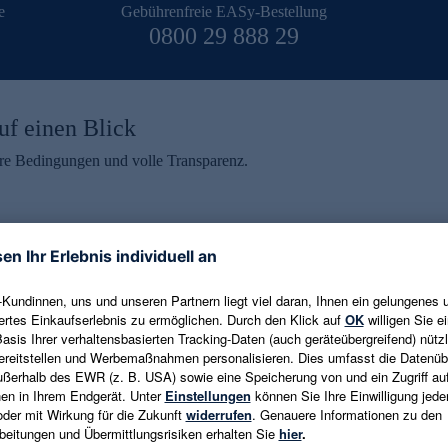
e
Gebührenfreie EASy-Bestellung
0800 29 888 29
uf einen Blick
aire Bedingungen und volle Transparenz.
ein erhalten
eren und aktuelle Trends,
E-Mail-Adresse eingeben
alten. Als Dankeschön
ne Abmeldung ist jederzeit in
Es gelten die
Datenschutzrichtlinien
un