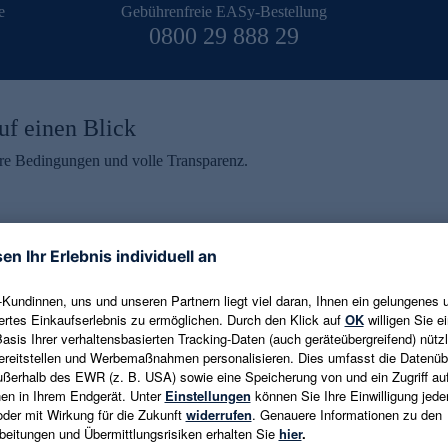
e
Gebührenfreie EASy-Bestellung
0800 29 888 29
uf einen Blick
aire Bedingungen und volle Transparenz.
ein erhalten
eren und aktuelle Trends,
E-Mail-Adresse eingeben
alten. Als Dankeschön
ne Abmeldung ist jederzeit in
Es gelten die
Datenschutzrichtlinien
un