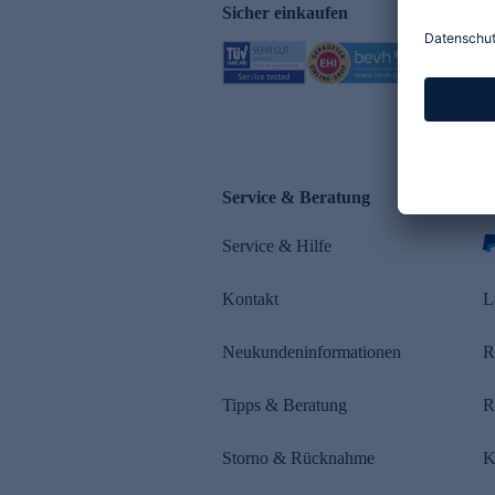
Sicher einkaufen
Service & Beratung
Z
Service & Hilfe
s
Kontakt
L
Neukundeninformationen
R
Tipps & Beratung
R
Storno & Rücknahme
K