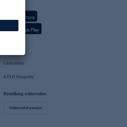
HSE App
Partner
Lieferanten
KIND Hörgeräte
Bestellung widerrufen
Widerrufsformular