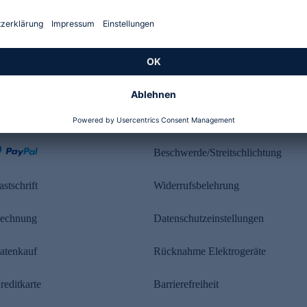
Kundenbewertung
ahlung
Rechtliches
Beschwerde/Streitschlichtung
astschrift
Widerrufsbelehrung
echnung
Datenschutzeinstellungen
atenkauf
Rücknahme Elektrogeräte
reditkarte
Barrierefreiheit