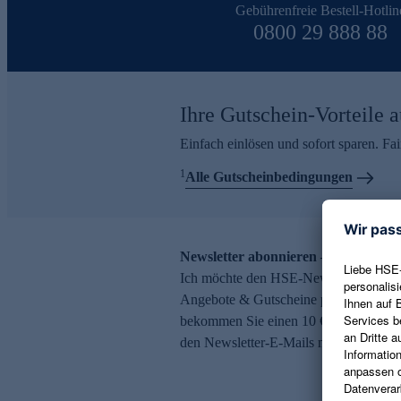
Gebührenfreie Bestell-Hotlin
0800 29 888 88
Ihre Gutschein-Vorteile a
Einfach einlösen und sofort sparen. F
1
Alle Gutscheinbedingungen
Newsletter abonnieren – 10 € Gutsch
Ich möchte den HSE-Newsletter abonni
Angebote & Gutscheine per E-Mail erh
bekommen Sie einen 10 € Gutschein. Ei
den Newsletter-E-Mails möglich.