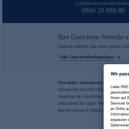
Gebührenfreie Bestell-Hotlin
0800 29 888 88
Ihre Gutschein-Vorteile a
Einfach einlösen und sofort sparen. F
1
Alle Gutscheinbedingungen
Newsletter abonnieren – 10 € Gutsch
Ich möchte den HSE-Newsletter abonni
Angebote & Gutscheine per E-Mail erh
bekommen Sie einen 10 € Gutschein. Ei
den Newsletter-E-Mails möglich.