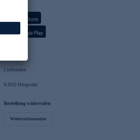
HSE App
Partner
Lieferanten
KIND Hörgeräte
Bestellung widerrufen
Widerrufsformular