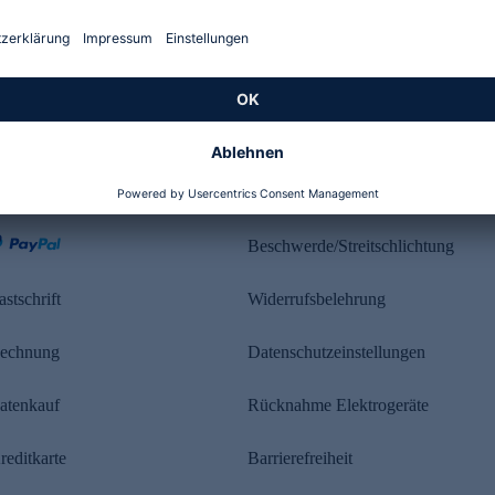
Kundenbewertung
ahlung
Rechtliches
Beschwerde/Streitschlichtung
astschrift
Widerrufsbelehrung
echnung
Datenschutzeinstellungen
atenkauf
Rücknahme Elektrogeräte
reditkarte
Barrierefreiheit