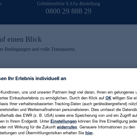
e
Gebührenfreie EASy-Bestellung
0800 29 888 29
uf einen Blick
aire Bedingungen und volle Transparenz.
ein erhalten
eren und aktuelle Trends,
E-Mail-Adresse eingeben
alten. Als Dankeschön
ne Abmeldung ist jederzeit in
Es gelten die
Datenschutzrichtlinien
un