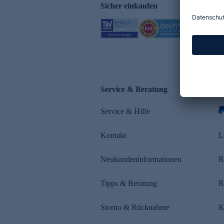
Sicher einkaufen
Service & Beratung
Z
Service & Hilfe
s
Kontakt
L
Neukundeninformationen
R
Tipps & Beratung
R
Storno & Rücknahme
K