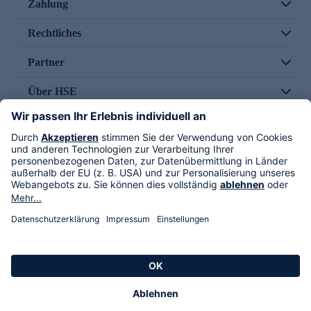
Zahlung
Rechtliches
Partner
Über HSE
Im TV
HSE International
Versand durch
Folge uns
AGB
Datenschutz
Impressum
Alle Rechte vorbehalten. Alle Preise inkl. gesetzlicher MwSt., zzgl. Versandkosten.