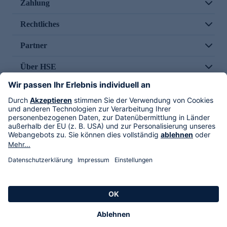
Zahlung
Rechtliches
Partner
Über HSE
Im TV
HSE International
Versand durch
Folge uns
AGB
Datenschutz
Impressum
Alle Rechte vorbehalten. Alle Preise inkl. gesetzlicher MwSt., zzgl. Versandkosten.