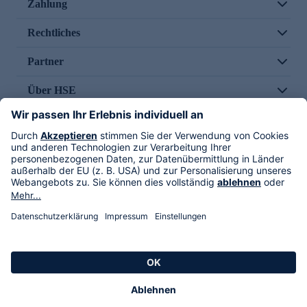
Zahlung
Rechtliches
Partner
Über HSE
Im TV
HSE International
Versand durch
Folge uns
AGB
Datenschutz
Impressum
Alle Rechte vorbehalten. Alle Preise inkl. gesetzlicher MwSt., zzgl. Versandkosten.