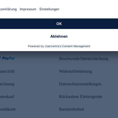
Kundenbewertung
ahlung
Rechtliches
Beschwerde/Streitschlichtung
astschrift
Widerrufsbelehrung
echnung
Datenschutzeinstellungen
atenkauf
Rücknahme Elektrogeräte
reditkarte
Barrierefreiheit