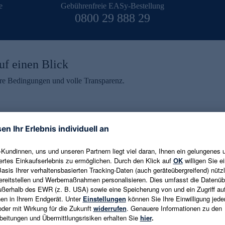
e
Gebührenfreie EASy-Bestellung
0800 29 888 29
uf einen Blick
aire Bedingungen und volle Transparenz.
ein erhalten
eren und aktuelle Trends,
E-Mail-Adresse eingeben
alten. Als Dankeschön
ne Abmeldung ist jederzeit in
Es gelten die
Datenschutzrichtlinien
un