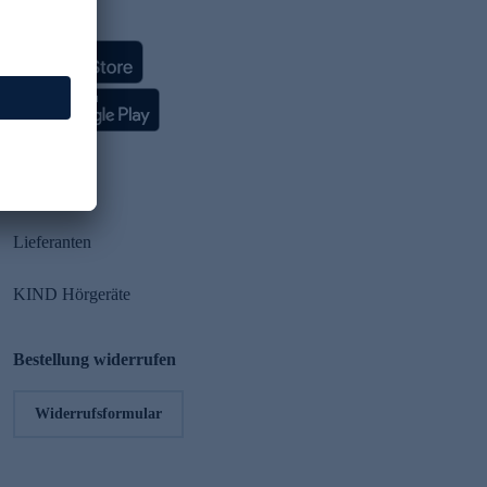
HSE App
Partner
Lieferanten
KIND Hörgeräte
Bestellung widerrufen
Widerrufsformular