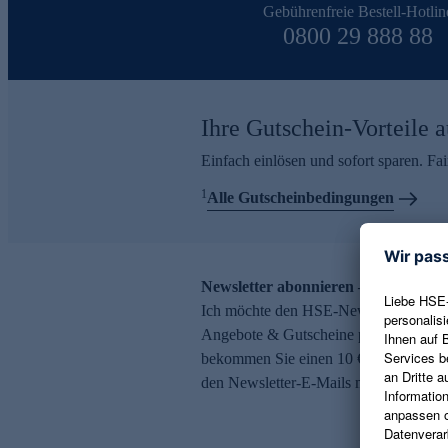
Gebührenfreie Bestell-Hotlin
0800 29 888 88
Ihre Gutschein-Vorteile a
Einfach einlösen und sofort sparen. F
1
Alle Gutscheinbedingungen
Newsletter abonnieren – 10 € Gutsch
Ich möchte den HSE-Newsletter abonni
Angebote & Gutscheine per E-Mail erh
bekommen Sie einen 10 € Gutschein. Ei
den Newsletter-E-Mails möglich.