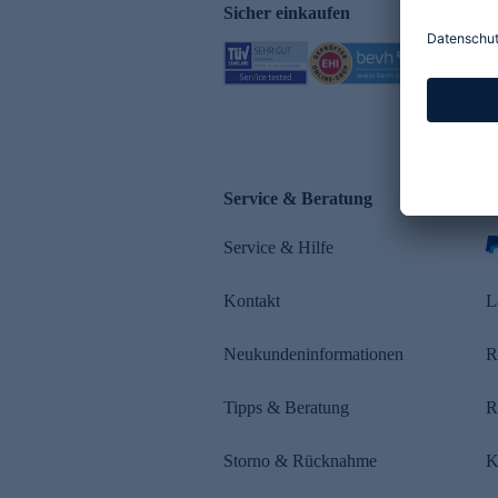
Sicher einkaufen
Service & Beratung
Z
Service & Hilfe
Kontakt
L
Neukundeninformationen
R
Tipps & Beratung
R
Storno & Rücknahme
K