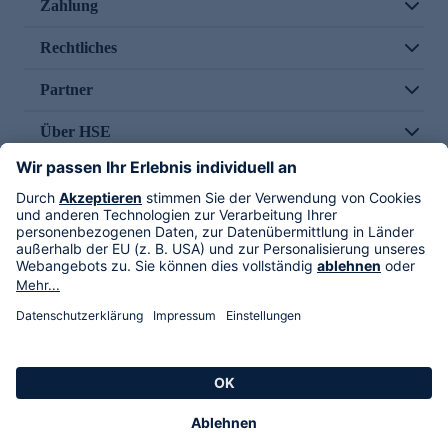
Zahlung
Rechtliches
Partner
Über HSE
Im TV
HSE International
Versand durch
Folge uns
AGB
Datenschutz
Impressum
Alle Rechte vorbehalten. Alle Preise inkl. gesetzlicher MwSt., zzgl. Versandkosten.