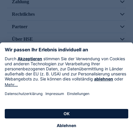
Zahlung
Rechtliches
Partner
Über HSE
Im TV
HSE International
Versand durch
Folge uns
AGB
Datenschutz
Impressum
Alle Rechte vorbehalten. Alle Preise inkl. gesetzlicher MwSt., zzgl. Versandkosten.