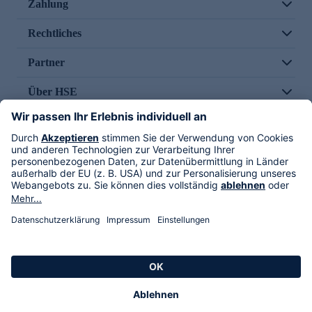
Zahlung
Rechtliches
Partner
Über HSE
Im TV
HSE International
Versand durch
Folge uns
AGB
Datenschutz
Impressum
Alle Rechte vorbehalten. Alle Preise inkl. gesetzlicher MwSt., zzgl. Versandkosten.