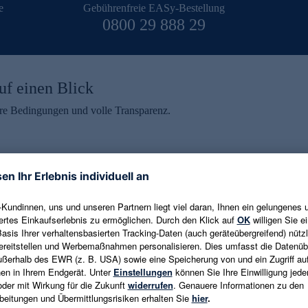
e
Gebührenfreie EASy-Bestellung
0800 29 888 29
uf einen Blick
aire Bedingungen und volle Transparenz.
ein erhalten
eren und aktuelle Trends,
E-Mail-Adresse eingeben
alten. Als Dankeschön
ne Abmeldung ist jederzeit in
Es gelten die
Datenschutzrichtlinien
un