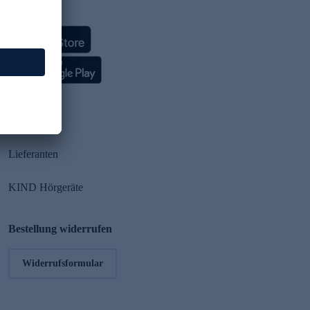
HSE App
Partner
Lieferanten
KIND Hörgeräte
Bestellung widerrufen
Widerrufsformular