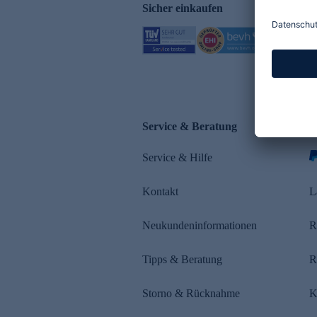
Sicher einkaufen
Service & Beratung
Z
Service & Hilfe
s
Kontakt
L
Neukundeninformationen
R
Tipps & Beratung
R
Storno & Rücknahme
K