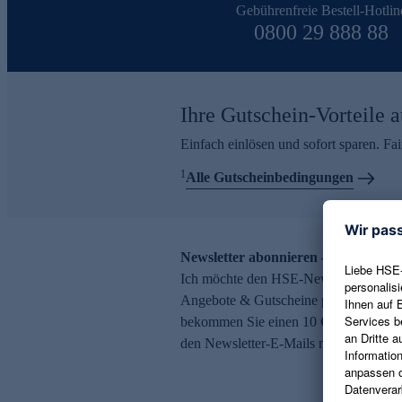
Gebührenfreie Bestell-Hotlin
0800 29 888 88
Ihre Gutschein-Vorteile a
Einfach einlösen und sofort sparen. F
1
Alle Gutscheinbedingungen
Newsletter abonnieren – 10 € Gutsch
Ich möchte den HSE-Newsletter abonni
Angebote & Gutscheine per E-Mail erh
bekommen Sie einen 10 € Gutschein. Ei
den Newsletter-E-Mails möglich.