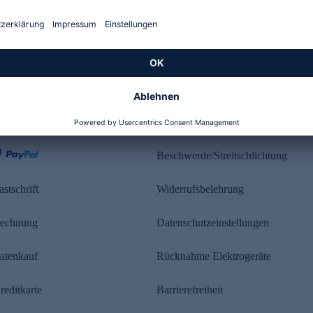
Kundenbewertung
ahlung
Rechtliches
Beschwerde/Streitschlichtung
astschrift
Widerrufsbelehrung
echnung
Datenschutzeinstellungen
atenkauf
Rücknahme Elektrogeräte
reditkarte
Barrierefreiheit