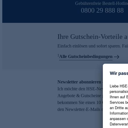
Gebührenfreie Bestell-Hotlin
0800 29 888 88
Ihre Gutschein-Vorteile a
Einfach einlösen und sofort sparen. F
1
Alle Gutscheinbedingungen
Newsletter abonnieren – 10 € Gutsch
Ich möchte den HSE-Newsletter abonni
Angebote & Gutscheine per E-Mail erh
bekommen Sie einen 10 € Gutschein. Ei
den Newsletter-E-Mails möglich.