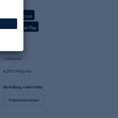
HSE App
Partner
Lieferanten
KIND Hörgeräte
Bestellung widerrufen
Widerrufsformular