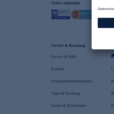
Sicher einkaufen
Service & Beratung
Z
Service & Hilfe
Kontakt
L
Neukundeninformationen
R
Tipps & Beratung
R
Storno & Rücknahme
K