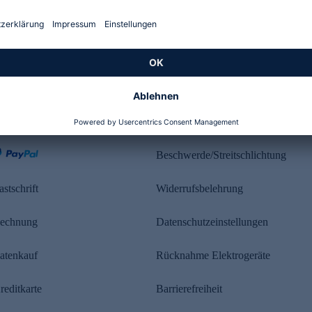
Kundenbewertung
ahlung
Rechtliches
Beschwerde/Streitschlichtung
astschrift
Widerrufsbelehrung
echnung
Datenschutzeinstellungen
atenkauf
Rücknahme Elektrogeräte
reditkarte
Barrierefreiheit