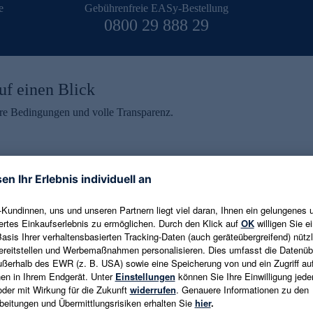
e
Gebührenfreie EASy-Bestellung
0800 29 888 29
uf einen Blick
aire Bedingungen und volle Transparenz.
ein erhalten
eren und aktuelle Trends,
E-Mail-Adresse eingeben
alten. Als Dankeschön
ne Abmeldung ist jederzeit in
Es gelten die
Datenschutzrichtlinien
un