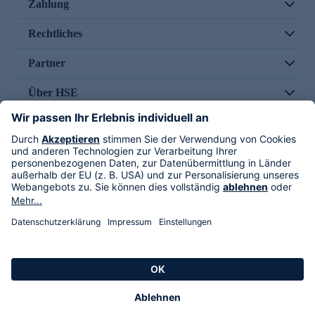
Zahlung
Rechtliches
Partner
Über HSE
Im TV
HSE International
Versand durch
Folge uns
AGB
Datenschutz
Impressum
Alle Rechte vorbehalten. Alle Preise inkl. gesetzlicher MwSt., zzgl. Versandkosten.