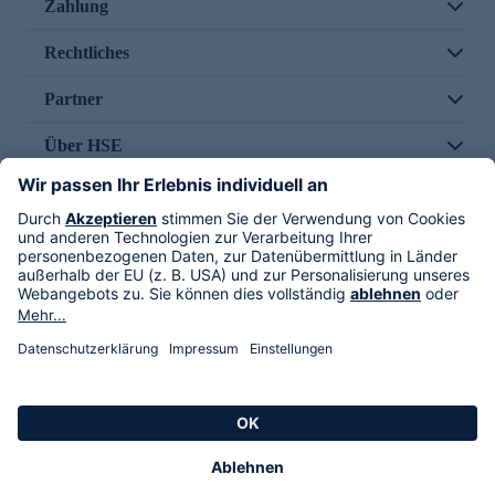
Zahlung
Rechtliches
Partner
Über HSE
Im TV
HSE International
Versand durch
Folge uns
AGB
Datenschutz
Impressum
Alle Rechte vorbehalten. Alle Preise inkl. gesetzlicher MwSt., zzgl. Versandkosten.