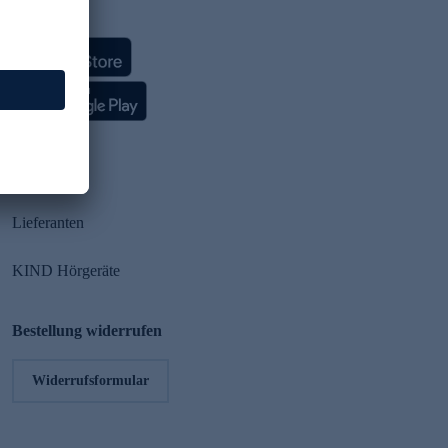
HSE App
Partner
Lieferanten
KIND Hörgeräte
Bestellung widerrufen
Widerrufsformular