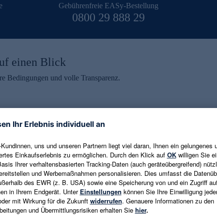
e
Gebührenfreie EASy-Bestellung
0800 29 888 29
uf einen Blick
aire Bedingungen und volle Transparenz.
ein erhalten
eren und aktuelle Trends,
E-Mail-Adresse eingeben
alten. Als Dankeschön
ne Abmeldung ist jederzeit in
Es gelten die
Datenschutzrichtlinien
un