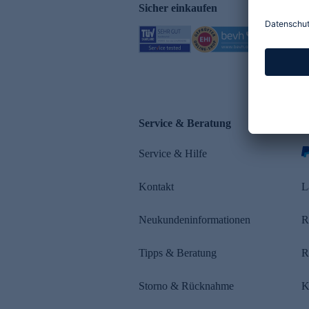
Sicher einkaufen
Service & Beratung
Z
Service & Hilfe
Kontakt
L
Neukundeninformationen
R
Tipps & Beratung
R
Storno & Rücknahme
K