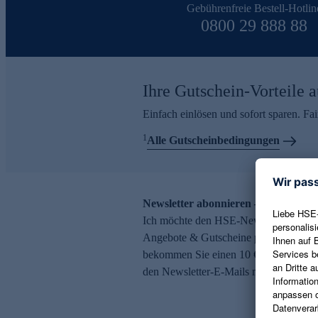
Gebührenfreie Bestell-Hotlin
0800 29 888 88
Ihre Gutschein-Vorteile a
Einfach einlösen und sofort sparen. F
1
Alle Gutscheinbedingungen
Newsletter abonnieren – 10 € Gutsch
Ich möchte den HSE-Newsletter abonni
Angebote & Gutscheine per E-Mail erh
bekommen Sie einen 10 € Gutschein. Ei
den Newsletter-E-Mails möglich.