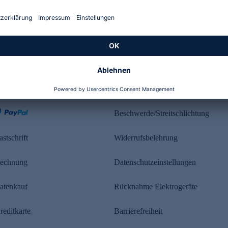
Kundenbewertung
ahlung
Rechtliches
Beschwerde/Streitschlichtung
astschrift
Widerrufsbelehrung
echnung
Datenschutzeinstellungen
atenkauf
Rücknahme Elektrogeräte
reditkarte
Barrierefreiheit