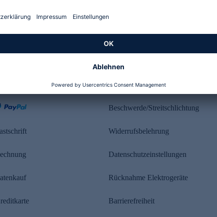
Kundenbewertung
ahlung
Rechtliches
Beschwerde/Streitschlichtung
astschrift
Widerrufsbelehrung
echnung
Datenschutzeinstellungen
atenkauf
Rücknahme Elektrogeräte
reditkarte
Barrierefreiheit