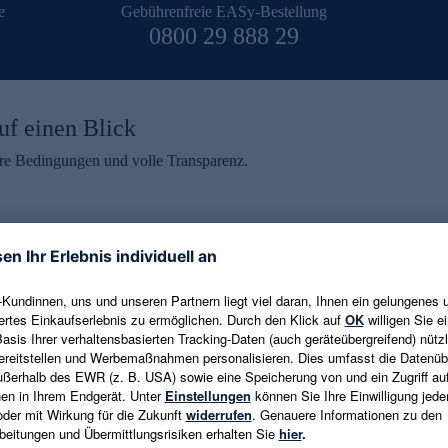
e
Gebührenfreie EASy-Bestellung
0800 29 888 29
uf einen Blick
aire Bedingungen und volle Transparenz.
ein erhalten
eren und aktuelle Trends,
E-Mail-Adresse eingeben
alten. Als Dankeschön
ne Abmeldung ist jederzeit in
Es gelten die
Datenschutzrichtlinien
un