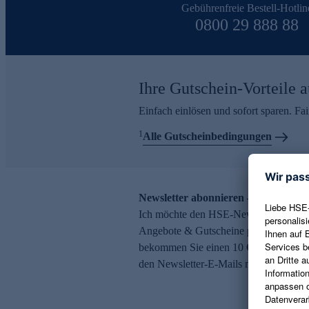
Gebührenfreie Bestell-Hotlin
0800 29 888 88
Ihre Gutschein-Vorteile a
Einfach einlösen und sofort sparen. F
1
Alle Gutscheinbedingungen
Newsletter abonnieren – 10 € Gutsch
Ich möchte den HSE-Newsletter abonni
Angebote & Gutscheine per E-Mail erh
bekommen Sie einen 10 € Gutschein. Ei
den Newsletter-E-Mails möglich.