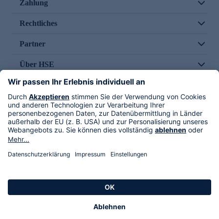
Zahlung
Rechtliches
Partner
Über HSE
Im TV
HSE International
Versand durch
Folge uns
AGB
Datenschutz
Impressum
Alle Rechte vorbehalten. Alle Preise inkl. gesetzlicher MwSt., zzgl. Versandkosten.