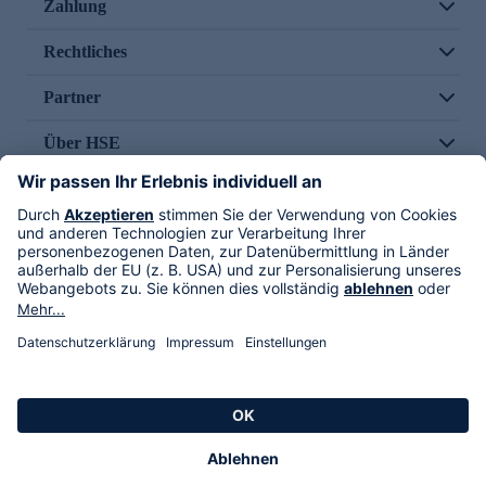
Zahlung
Rechtliches
Partner
Über HSE
Im TV
HSE International
Versand durch
Folge uns
AGB
Datenschutz
Impressum
Alle Rechte vorbehalten. Alle Preise inkl. gesetzlicher MwSt., zzgl. Versandkosten.