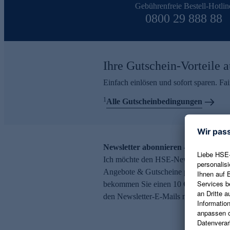
Gebührenfreie Bestell-Hotlin
0800 29 888 88
Ihre Gutschein-Vorteile a
Einfach einlösen und sofort sparen. F
1
Alle Gutscheinbedingungen
Newsletter abonnieren – 10 € Gutsch
Ich möchte den HSE-Newsletter abonni
Angebote & Gutscheine per E-Mail erh
bekommen Sie einen 10 € Gutschein. Ei
den Newsletter-E-Mails möglich.