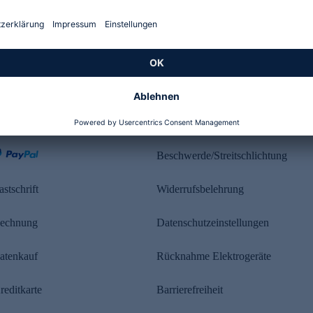
Kundenbewertung
ahlung
Rechtliches
Beschwerde/Streitschlichtung
astschrift
Widerrufsbelehrung
echnung
Datenschutzeinstellungen
atenkauf
Rücknahme Elektrogeräte
reditkarte
Barrierefreiheit