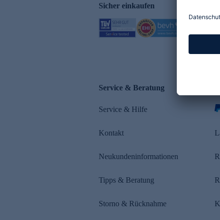
Sicher einkaufen
Service & Beratung
Z
Service & Hilfe
Kontakt
L
Neukundeninformationen
R
Tipps & Beratung
R
Storno & Rücknahme
K