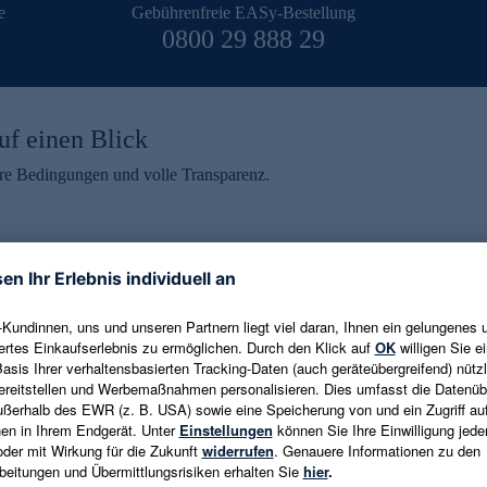
e
Gebührenfreie EASy-Bestellung
0800 29 888 29
uf einen Blick
aire Bedingungen und volle Transparenz.
ein erhalten
eren und aktuelle Trends,
E-Mail-Adresse eingeben
alten. Als Dankeschön
ne Abmeldung ist jederzeit in
Es gelten die
Datenschutzrichtlinien
un