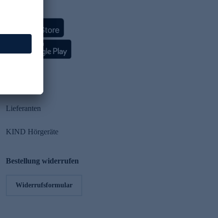
HSE App
Partner
Lieferanten
KIND Hörgeräte
Bestellung widerrufen
Widerrufsformular