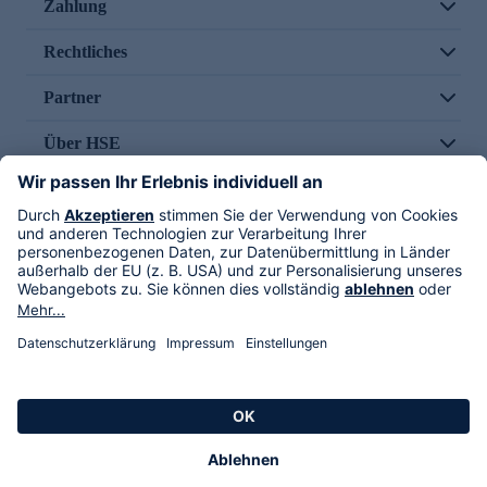
Zahlung
Rechtliches
Partner
Über HSE
Im TV
HSE International
Versand durch
Folge uns
AGB
Datenschutz
Impressum
Alle Rechte vorbehalten. Alle Preise inkl. gesetzlicher MwSt., zzgl. Versandkosten.