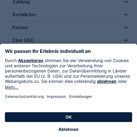
Zahlung
Rechtliches
Partner
Über HSE
Im TV
HSE International
Versand durch
Folge uns
AGB
Datenschutz
Impressum
Alle Rechte vorbehalten. Alle Preise inkl. gesetzlicher MwSt., zzgl. Versandkosten.