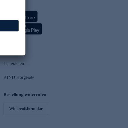
HSE App
Partner
Lieferanten
KIND Hörgeräte
Bestellung widerrufen
Widerrufsformular