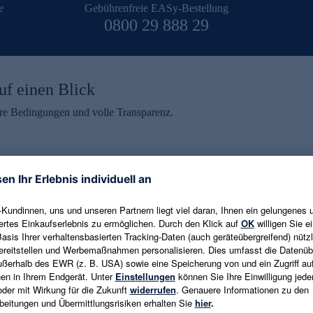
e
Gebührenfreie EASy-Bestellung
0800 29 888 29
uf einen Blick
aire Bedingungen und volle Transparenz.
ein erhalten
eren und aktuelle Trends,
E-Mail-Adresse eingeben
alten. Als Dankeschön
ne Abmeldung ist jederzeit in
Es gelten die
Datenschutzrichtlinien
un