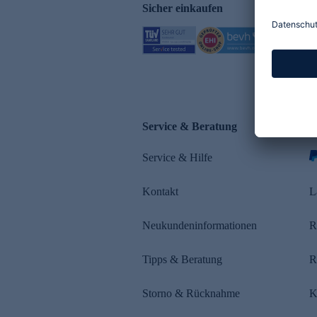
Sicher einkaufen
Service & Beratung
Z
Service & Hilfe
s
Kontakt
L
Neukundeninformationen
R
Tipps & Beratung
R
Storno & Rücknahme
K