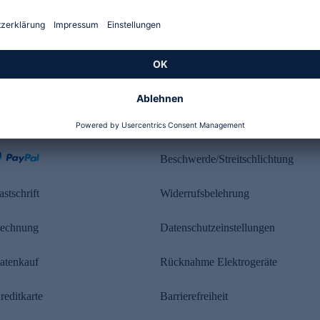
Kundenbewertung
ahlung
Rechtliches
Beschwerde/Streitschlichtung
astschrift
Widerrufsbelehrung
echnung
Datenschutzeinstellungen
atenkauf
Rücknahme Elektrogeräte
reditkarte
Barrierefreiheit