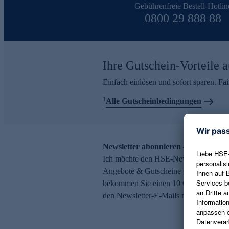
Gebührenfreie Bestell-Hotlin
0800 29 888 88
Ihre Gutschein-Vorteile a
Einfach einlösen und sofort sparen. F
1
Alle Gutscheinbedingungen
Newsletter abonnieren – 10 € Gutsch
Ich möchte den HSE-Newsletter abonni
Angebote & Gutscheine per E-Mail erh
bekommen Sie einen 10 € Gutschein. Ei
den Newsletter-E-Mails möglich.