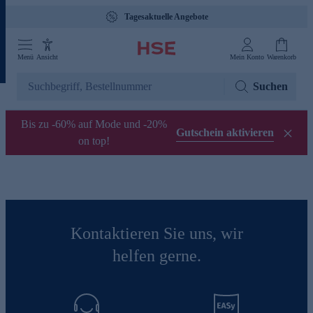
Gebührenfreie Hotline 0800 29 888 88
Tagesaktuelle Angebote
Menü
Ansicht
Mein Konto
Warenkorb
Suchen
Bis zu -60% auf Mode und -20%
Gutschein aktivieren
on top!
Kontaktieren Sie uns, wir
helfen gerne.