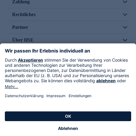
Zahlung
Rechtliches
Partner
Über HSE
Im TV
HSE International
Versand durch
Folge uns
AGB
Datenschutz
Impressum
Alle Rechte vorbehalten. Alle Preise inkl. gesetzlicher MwSt., zzgl. Versandkosten.