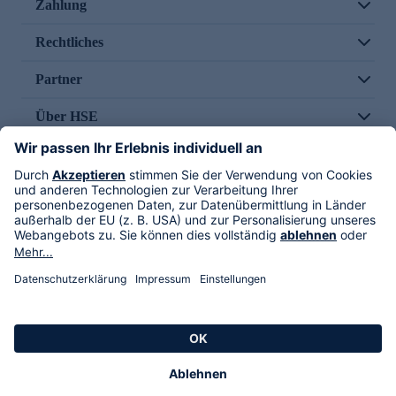
Zahlung
Rechtliches
Partner
Über HSE
Im TV
HSE International
Versand durch
Folge uns
AGB
Datenschutz
Impressum
Alle Rechte vorbehalten. Alle Preise inkl. gesetzlicher MwSt., zzgl. Versandkosten.