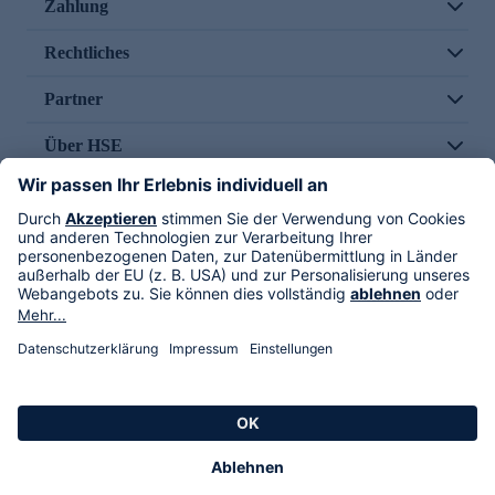
Zahlung
Rechtliches
Partner
Über HSE
Im TV
HSE International
Versand durch
Folge uns
AGB
Datenschutz
Impressum
Alle Rechte vorbehalten. Alle Preise inkl. gesetzlicher MwSt., zzgl. Versandkosten.