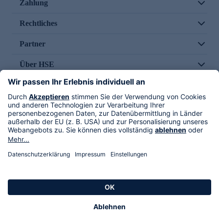
Zahlung
Rechtliches
Partner
Über HSE
Im TV
HSE International
Versand durch
Folge uns
AGB
Datenschutz
Impressum
Alle Rechte vorbehalten. Alle Preise inkl. gesetzlicher MwSt., zzgl. Versandkosten.