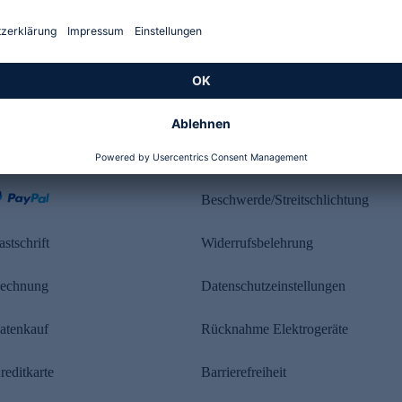
Kundenbewertung
ahlung
Rechtliches
Beschwerde/Streitschlichtung
astschrift
Widerrufsbelehrung
echnung
Datenschutzeinstellungen
atenkauf
Rücknahme Elektrogeräte
reditkarte
Barrierefreiheit