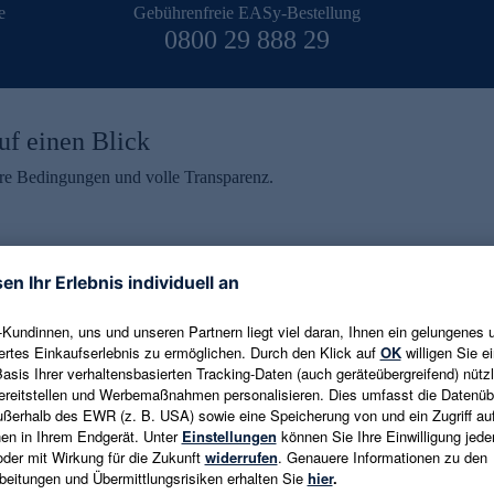
e
Gebührenfreie EASy-Bestellung
0800 29 888 29
uf einen Blick
aire Bedingungen und volle Transparenz.
ein erhalten
eren und aktuelle Trends,
E-Mail-Adresse eingeben
alten. Als Dankeschön
ne Abmeldung ist jederzeit in
Es gelten die
Datenschutzrichtlinien
un