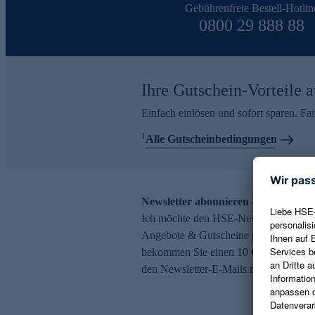
Gebührenfreie Bestell-Hotlin
0800 29 888 88
Ihre Gutschein-Vorteile a
Einfach einlösen und sofort sparen. F
1
Alle Gutscheinbedingungen
Newsletter abonnieren – 10 € Gutsch
Ich möchte den HSE-Newsletter abonni
Angebote & Gutscheine per E-Mail erh
bekommen Sie einen 10 € Gutschein. Ei
den Newsletter-E-Mails möglich.