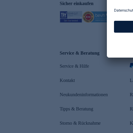
Sicher einkaufen
Service & Beratung
Z
Service & Hilfe
Kontakt
L
Neukundeninformationen
R
Tipps & Beratung
R
Storno & Rücknahme
K