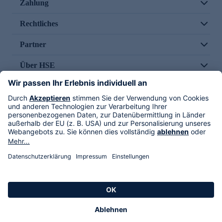
Zahlung
Rechtliches
Partner
Über HSE
Im TV
HSE International
Versand durch
Folge uns
AGB
Datenschutz
Impressum
Alle Rechte vorbehalten. Alle Preise inkl. gesetzlicher MwSt., zzgl. Versandkosten.