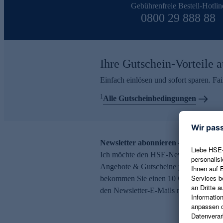
Gebührenfreie Bestell-Hotlin
0800 29 888 88
Ihre Gutschein-Vorteile a
Einfach einlösen und sofort sparen. F
1
Alle Gutscheinbedingungen
Newsletter abonnieren – 10 € Gutsch
Ich möchte den HSE-Newsletter abonni
Angebote & Gutscheine per E-Mail erh
bekommen Sie einen 10 € Gutschein. Ei
den Newsletter-E-Mails möglich.