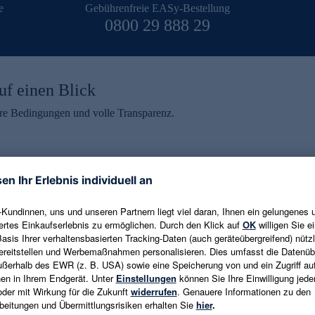
e
Gebührenfreie EASy-Bestellung
0800 29 888 29
uf einen Blick
aire Bedingungen und volle Transparenz.
ein erhalten
eren und aktuelle Trends,
E-Mail-Adresse eingeben
alten. Als Dankeschön
ne Abmeldung ist jederzeit in
Es gelten die
Datenschutzrichtlinien
un