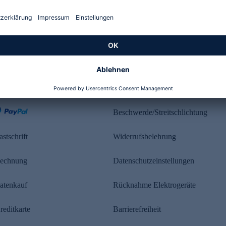
Kundenbewertung
ahlung
Rechtliches
Beschwerde/Streitschlichtung
astschrift
Widerrufsbelehrung
echnung
Datenschutzeinstellungen
atenkauf
Rücknahme Elektrogeräte
reditkarte
Barrierefreiheit