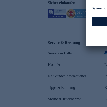
Sicher einkaufen
Service & Beratung
Z
Service & Hilfe
Kontakt
L
Neukundeninformationen
R
Tipps & Beratung
R
Storno & Rücknahme
K