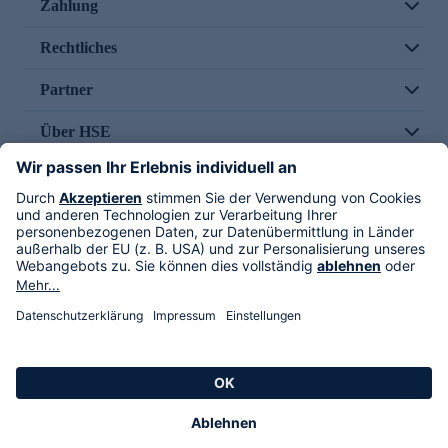
Zahlung
Rechtliches
Partner
Über HSE
Im TV
HSE International
Versand durch
Folge uns
AGB
Datenschutz
Impressum
Alle Rechte vorbehalten. Alle Preise inkl. gesetzlicher MwSt., zzgl. Versandkosten.