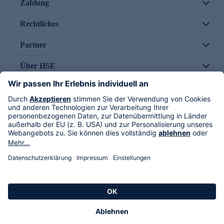
Zahlung
Rechtliches
Partner
Über HSE
Im TV
HSE International
Versand durch
Folge uns
AGB
Datenschutz
Impressum
Alle Rechte vorbehalten. Alle Preise inkl. gesetzlicher MwSt., zzgl. Versandkosten.