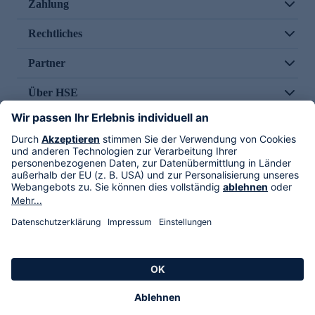
Zahlung
Rechtliches
Partner
Über HSE
Im TV
HSE International
Versand durch
Folge uns
AGB
Datenschutz
Impressum
Alle Rechte vorbehalten. Alle Preise inkl. gesetzlicher MwSt., zzgl. Versandkosten.