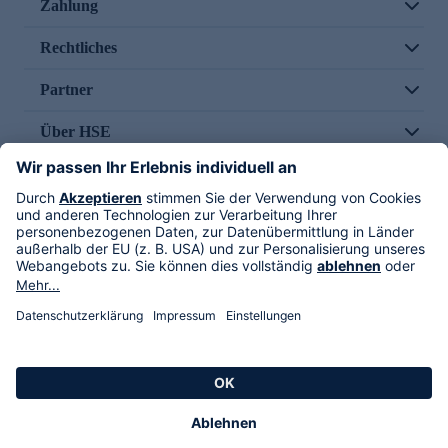
Zahlung
Rechtliches
Partner
Über HSE
Im TV
HSE International
Versand durch
Folge uns
AGB
Datenschutz
Impressum
Alle Rechte vorbehalten. Alle Preise inkl. gesetzlicher MwSt., zzgl. Versandkosten.