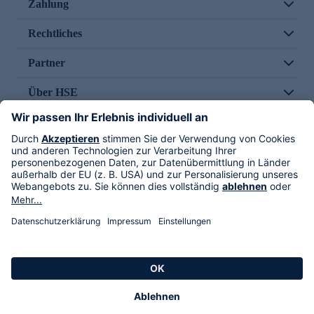
Zahlung
Rechtliches
Partner
Über HSE
Im TV
HSE International
Versand durch
Folge uns
AGB
Datenschutz
Impressum
Alle Rechte vorbehalten. Alle Preise inkl. gesetzlicher MwSt., zzgl. Versandkosten.