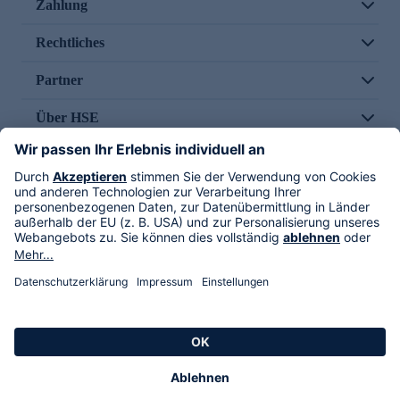
Zahlung
Rechtliches
Partner
Über HSE
Im TV
HSE International
Versand durch
Folge uns
AGB
Datenschutz
Impressum
Alle Rechte vorbehalten. Alle Preise inkl. gesetzlicher MwSt., zzgl. Versandkosten.