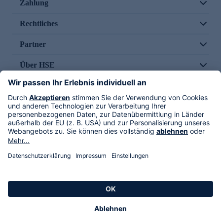
Zahlung
Rechtliches
Partner
Über HSE
Im TV
HSE International
Versand durch
Folge uns
AGB
Datenschutz
Impressum
Alle Rechte vorbehalten. Alle Preise inkl. gesetzlicher MwSt., zzgl. Versandkosten.