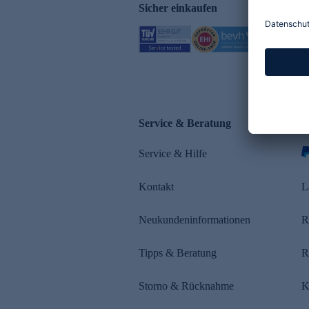
Sicher einkaufen
Service & Beratung
Z
Service & Hilfe
s
Kontakt
L
Neukundeninformationen
R
Tipps & Beratung
R
Storno & Rücknahme
K