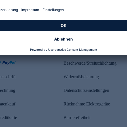
Kundenbewertung
ahlung
Rechtliches
Beschwerde/Streitschlichtung
astschrift
Widerrufsbelehrung
echnung
Datenschutzeinstellungen
atenkauf
Rücknahme Elektrogeräte
reditkarte
Barrierefreiheit