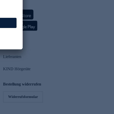
HSE App
Partner
Lieferanten
KIND Hörgeräte
Bestellung widerrufen
Widerrufsformular