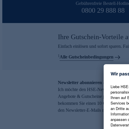
Gebührenfreie Bestell-Hotlin
0800 29 888 88
Ihre Gutschein-Vorteile a
Einfach einlösen und sofort sparen. F
1
Alle Gutscheinbedingungen
Newsletter abonnieren – 10 € Gutsch
Ich möchte den HSE-Newsletter abonni
Angebote & Gutscheine per E-Mail erh
bekommen Sie einen 10 € Gutschein. Ei
den Newsletter-E-Mails möglich.