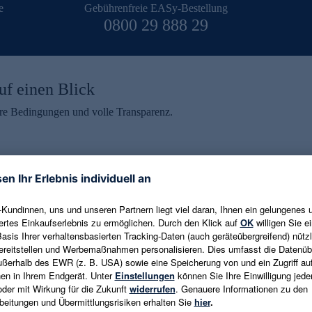
e
Gebührenfreie EASy-Bestellung
0800 29 888 29
uf einen Blick
aire Bedingungen und volle Transparenz.
ein erhalten
eren und aktuelle Trends,
E-Mail-Adresse eingeben
alten. Als Dankeschön
ne Abmeldung ist jederzeit in
Es gelten die
Datenschutzrichtlinien
un