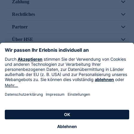
Zahlung
Rechtliches
Partner
Über HSE
Im TV
HSE International
Versand durch
Folge uns
AGB
Datenschutz
Impressum
Alle Rechte vorbehalten. Alle Preise inkl. gesetzlicher MwSt., zzgl. Versandkosten.