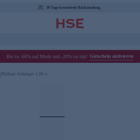
30 Tage kostenfreie Rücksendung
Gutschein aktivieren
Bis zu -60% auf Mode und -20% on top!
r
/
Brillant-Anhänger 1,00 ct