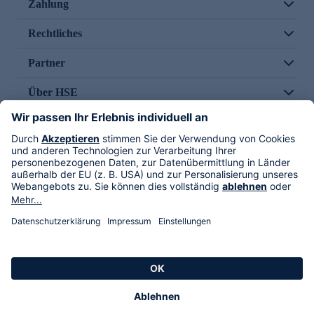
Zahlung
Rechtliches
Partner
Über HSE
Im TV
HSE International
Versand durch
Folge uns
AGB
Datenschutz
Impressum
Alle Rechte vorbehalten. Alle Preise inkl. gesetzlicher MwSt., zzgl. Versandkosten.